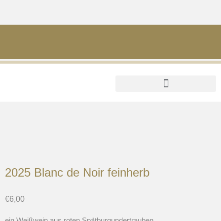
Mein Konto
2025 Blanc de Noir feinherb
€
6,00
ein Weißwein aus roten Spätburgundertrauben