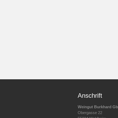
Anschrift
Weingut Burkhard G
Obergasse 22