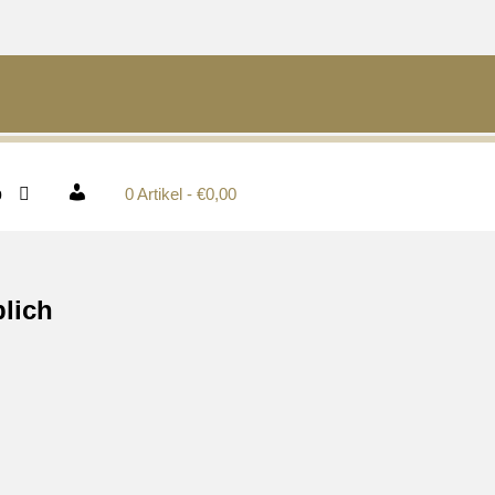
p
0 Artikel
€0,00
Mein Konto
blich