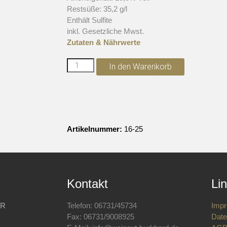
Restsüße: 35,2 g/l
Enthält Sulfite
inkl. Gesetzliche Mwst.
Zutaten & Nährwerte
In den Warenkorb
Artikelnummer:
16-25
Kontakt
Li
bR
Telefon: 06731/45734
Imp
Fax: 06731/9008925
Date