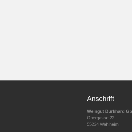
Anschrift
Weingut Burkhard G
Obergasse 22
55234 Wahlheim