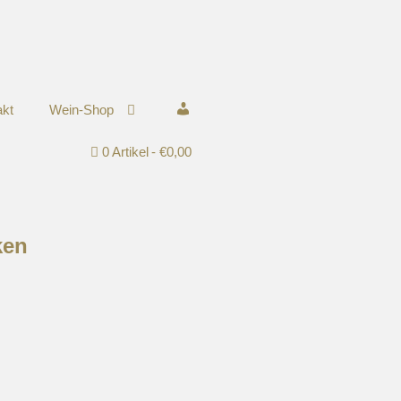
akt
Wein-Shop
Mein Konto
0 Artikel
€0,00
ken