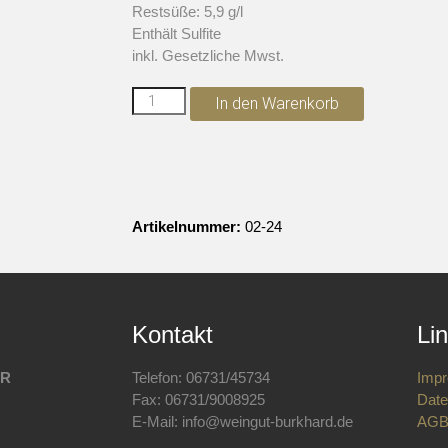
Restsüße: 5,9 g/l
Enthält Sulfite
inkl. Gesetzliche Mwst.
In den Warenkorb
Artikelnummer:
02-24
Kontakt
Li
bR
Telefon: 06731/45734
Imp
Fax: 06731/9008925
Date
E-Mail: info@weingut-burkhard.de
AG